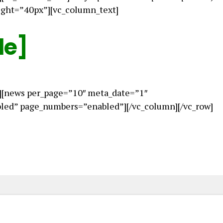
ight=”40px”][vc_column_text]
le]
][news per_page=”10″ meta_date=”1″
ed” page_numbers=”enabled”][/vc_column][/vc_row]