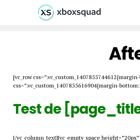
Aft
[vc_row css=”.vc_custom_1407855744612{margin-b
css=”.vc_custom_1407855616904{margin-bottom: 0
Test de [page_titl
[/vc_column_text][vc_empty_space height=”20px”