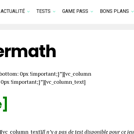
ACTUALITÉ
TESTS
GAME PASS
BONS PLANS
ermath
ottom: 0px !important;}”][vc_column
px !important;}”][vc_column_text]
e]
][vc_column_text]
Il n’y a pas de test disponible pour ce jeu