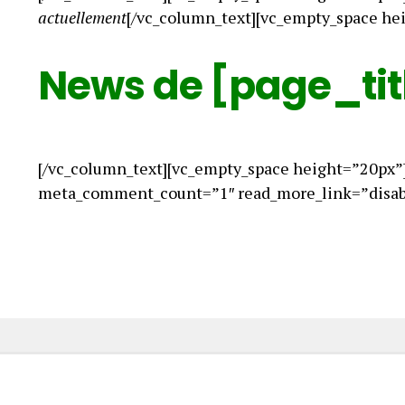
actuellement
[/vc_column_text][vc_empty_space he
News de [page_tit
[/vc_column_text][vc_empty_space height=”20px”
meta_comment_count=”1″ read_more_link=”disabl