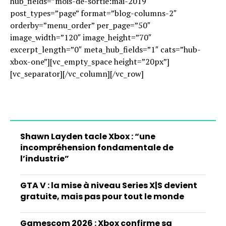
hub_fields=”mois-de-sortie:mai-2019″
post_types=”page” format=”blog-columns-2″
orderby=”menu_order” per_page=”50″
image_width=”120″ image_height=”70″
excerpt_length=”0″ meta_hub_fields=”1″ cats=”hub-
xbox-one”][vc_empty_space height=”20px”]
[vc_separator][/vc_column][/vc_row]
Shawn Layden tacle Xbox : “une
incompréhension fondamentale de
l’industrie”
GTA V : la mise à niveau Series X|S devient
gratuite, mais pas pour tout le monde
Gamescom 2026 : Xbox confirme sa