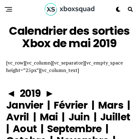
Calendrier des sorties
Xbox de mai 2019
[vc_row][vc_column][vc_separator][vc_empty_space
height=”25px”][vc_column_text]
◄
2019
►
Janvier
|
Février
|
Mars
|
Avril
|
Mai
|
Juin
|
Juillet
|
Aout
|
Septembre
|