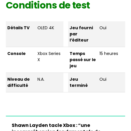
Conditions de test
Détails TV
OLED 4K
Jeu fourni
Oui
par
l’éditeur
Console
Xbox Series
Temps
15 heures
X
passé sur le
jeu
Niveau de
N.A.
Jeu
Oui
difficulté
terminé
Shawn Layden tacle Xbox : “une