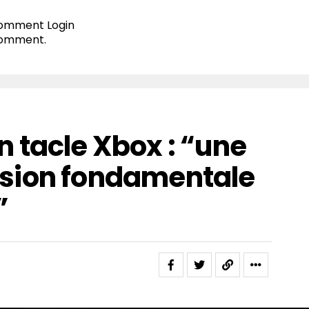
 comment
Login
comment.
 tacle Xbox : “une
sion fondamentale
”