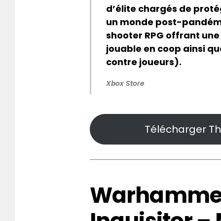
d’élite chargés de prot
un monde post-pandémiq
shooter RPG offrant un
jouable en coop ainsi q
contre joueurs).
Xbox Store
Télécharger The
Warhammer
Inquisitor –