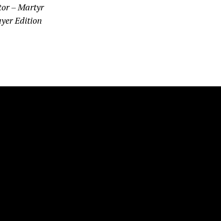
or – Martyr
er Edition