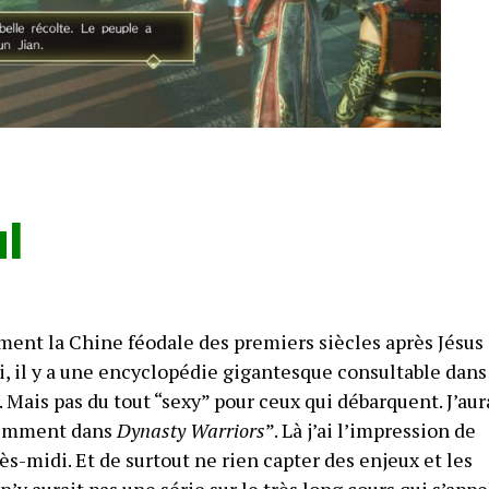
al
ement la Chine féodale des premiers siècles après Jésus
ui, il y a une encyclopédie gigantesque consultable dans
 Mais pas du tout “sexy” pour ceux qui débarquent. J’aur
sdemment dans
Dynasty Warriors
”. Là j’ai l’impression de
s-midi. Et de surtout ne rien capter des enjeux et les
’y aurait pas une série sur le très long cours qui s’appe