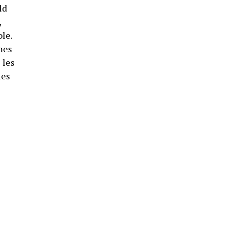
ld
,
le.
mes
 les
les