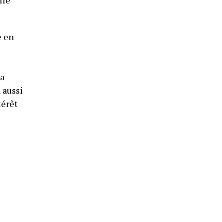
e en
la
 aussi
térêt