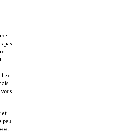
 me
is pas
ra
t
 d’en
mais.
e vous
 et
s peu
e et