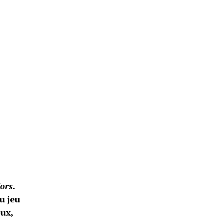
ors
.
u jeu
ux,