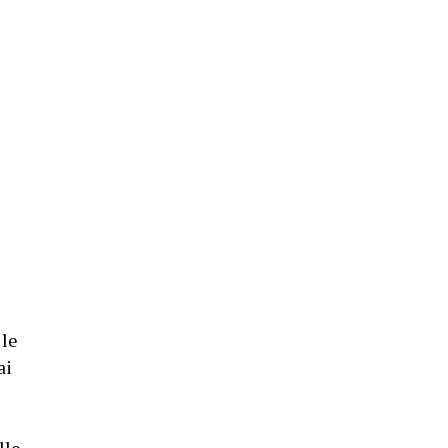
 le
ai
lle