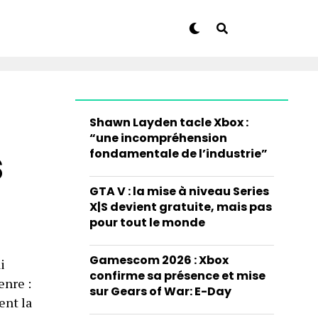
Shawn Layden tacle Xbox :
“une incompréhension
s
fondamentale de l’industrie”
GTA V : la mise à niveau Series
X|S devient gratuite, mais pas
pour tout le monde
Gamescom 2026 : Xbox
i
confirme sa présence et mise
enre :
sur Gears of War: E-Day
ent la