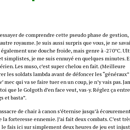
 essayer de comprendre cette pseudo phase de gestion,
autre royaume. Je suis aussi surpris que vous, je ne sava
nt également une douche froide, mais genre à -270°C. Ult
s et simplistes, je me suis ennuyé en quelques minutes. E
rien. Les muso, c’est super chelou en fait. (Meilleure
trer les soldats lambda avant de défoncer les “généraux”
’ mec qui va se faire tuer en un coup, je n’y vais pas. Ja
 toi que le Golgoth d’en face veut, vas-y. Réglez ça entr
s et basta”.
ssacre de chair à canon s’éternise jusqu’à écœurement
la forteresse ennemie. J’ai fait deux combats. C’est trè
e le fais ici sur simplement deux heures de jeu est injust