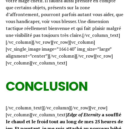
votre mage chétif. Il faudra aussi prendre en compte
que certains objets, présents sur la zone
d’affrontement, pourront parfois autant vous aider, que
vous handicaper, voir vous blesser. Une dimension
tactique réellement bienvenue et qui fait plaisir malgré
une visibilité pas toujours très claire.[/vc_column_text]
[/vc_column][/vc_row][vc_row][vc_column]
[vc_single_image image=”166140″ img_size=”large”
alignment=”center”][/vc_column][/vc_row][vc_row]
[vc_column][vc_column_text]
CONCLUSION
[/vc_column_text][/vc_column][/vc_row][vc_row]
[vc_column][vc_column_text]
Edge of Eternity
a soufflé
le chaud et le froid tout au long de mes 25 heures de
jeu. Et pourtant, je me suis attaché au nouveau bébé