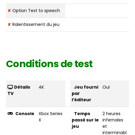
✘
Option Text to speech
✘
Ralentissement du jeu
Conditions de test
Détails
4K
Jeu fourni
Oui
TV
par
l’éditeur
Console
Xbox Series
Temps
2 heures
X
passé sur le
infernales
jeu
et
interminabl