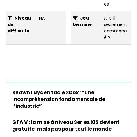
es
Niveau
NA
Jeu
A-t-il
de
terminé
seulement
difficulté
commenc
é ?
Shawn Layden tacle Xbox : “une
incompréhension fondamentale de
l’industrie”
GTA V : la mise à niveau Series X|S devient
gratuite, mais pas pour tout le monde