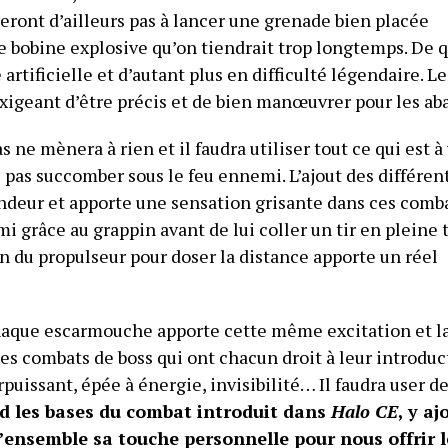
eront d’ailleurs pas à lancer une grenade bien placée
ne bobine explosive qu’on tiendrait trop longtemps. De 
e artificielle et d’autant plus en difficulté légendaire. Le
xigeant d’être précis et de bien manœuvrer pour les aba
s ne mènera à rien et il faudra utiliser tout ce qui est à
 pas succomber sous le feu ennemi. L’ajout des différen
ndeur et apporte une sensation grisante dans ces comb
 grâce au grappin avant de lui coller un tir en pleine 
on du propulseur pour doser la distance apporte un réel
haque escarmouche apporte cette même excitation et l
 des combats de boss qui ont chacun droit à leur introdu
rpuissant, épée à énergie, invisibilité… Il faudra user d
nd les bases du combat introduit dans
Halo CE
, y aj
l’ensemble sa touche personnelle pour nous offrir l