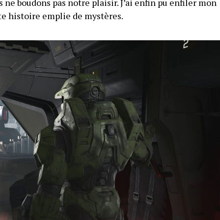
s ne boudons pas notre plaisir. J’ai enfin pu enfiler mon
e histoire emplie de mystères.