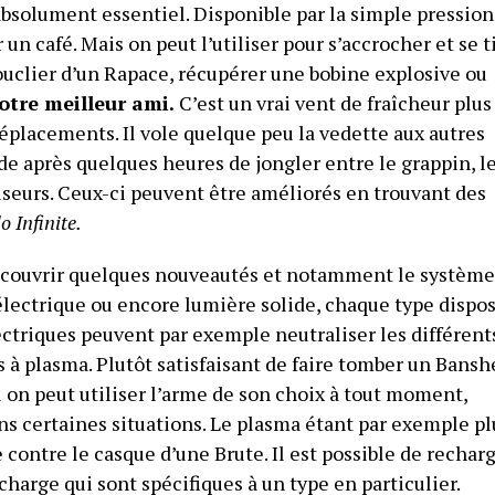
bsolument essentiel. Disponible par la simple pression
r un café. Mais on peut l’utiliser pour s’accrocher et se t
ouclier d’un Rapace, récupérer une bobine explosive ou
otre meilleur ami.
C’est un vrai vent de fraîcheur plus
placements. Il vole quelque peu la vedette aux autres
 après quelques heures de jongler entre le grappin, l
lseurs. Ceux-ci peuvent être améliorés en trouvant des
o Infinite.
découvrir quelques nouveautés et notamment le système
 électrique ou encore lumière solide, chaque type dispo
lectriques peuvent par exemple neutraliser les différent
 à plasma. Plutôt satisfaisant de faire tomber un Bansh
 si on peut utiliser l’arme de son choix à tout moment,
ans certaines situations. Le plasma étant par exemple pl
 contre le casque d’une Brute. Il est possible de rechar
harge qui sont spécifiques à un type en particulier.