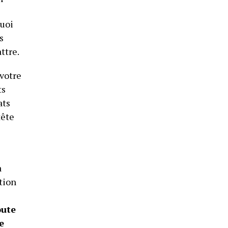
quoi
s
ttre.
 votre
ts
ats
tête
a
ction
e
oute
e