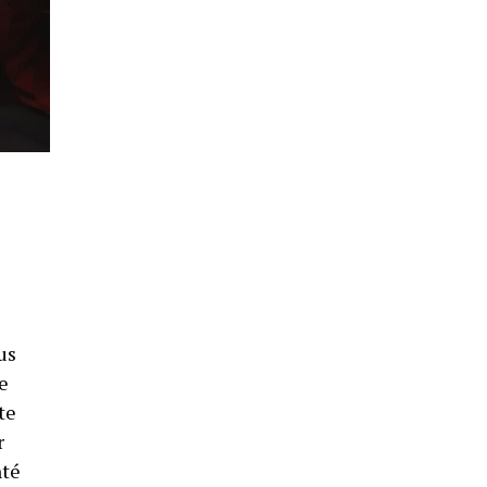
us
e
te
r
nté