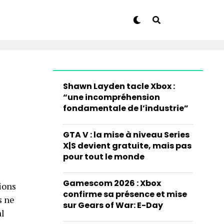
Shawn Layden tacle Xbox :
“une incompréhension
fondamentale de l’industrie”
GTA V : la mise à niveau Series
X|S devient gratuite, mais pas
pour tout le monde
Gamescom 2026 : Xbox
ions
confirme sa présence et mise
s ne
sur Gears of War: E-Day
al