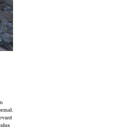
on
ormal.
cevant
 plus