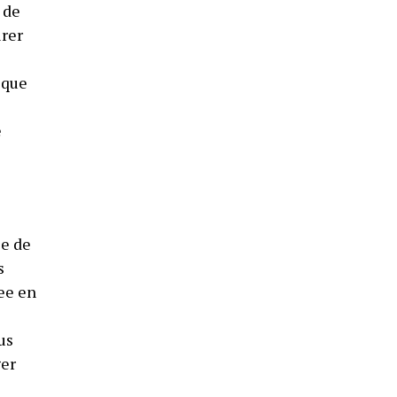
 de
irer
 que
e
se de
s
ee en
us
ger