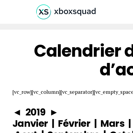
Calendrier 
d’a
[vc_row][vc_column][vc_separator][vc_empty_spac
◄
2019
►
Janvier
|
Février
|
Mars