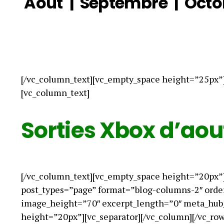
Aout
|
Septembre
|
Octo
[/vc_column_text][vc_empty_space height=”25px”
[vc_column_text]
Sorties Xbox d’aou
[/vc_column_text][vc_empty_space height=”20px”]
post_types=”page” format=”blog-columns-2″ ord
image_height=”70″ excerpt_length=”0″ meta_hub_
height=”20px”][vc_separator][/vc_column][/vc_row