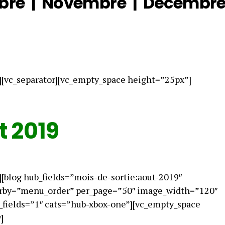
bre
|
Novembre
|
Décembr
][vc_separator][vc_empty_space height=”25px”]
t 2019
[blog hub_fields=”mois-de-sortie:aout-2019″
erby=”menu_order” per_page=”50″ image_width=”120″
fields=”1″ cats=”hub-xbox-one”][vc_empty_space
]