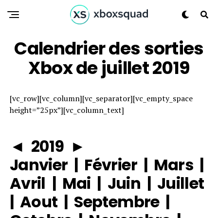
Calendrier des sorties
Xbox de juillet 2019
[vc_row][vc_column][vc_separator][vc_empty_space
height=”25px”][vc_column_text]
◄
2019
►
Janvier
|
Février
|
Mars
|
Avril
|
Mai
|
Juin
|
Juillet
|
Aout
|
Septembre
|