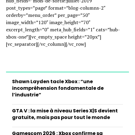
hub_fields=”mois-de-sortie:juillet-2019″
post_types=”page” format=”blog-columns-2″
orderby=”menu_order” per_page=”50″
image_width=”120″ image_height=”70″
excerpt_length=”0″ meta_hub_fields=”1″ cats=”hub-
xbox-one”][vc_empty_space height=”20px”]
[vc_separator][/vc_column][/vc_row]
Shawn Layden tacle Xbox : “une
incompréhension fondamentale de
l’industrie”
GTA V : la mise à niveau Series X|S devient
gratuite, mais pas pour tout le monde
Gamescom 2026 : Xbox confirme sa