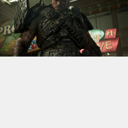
S’il fallait retenir un seul jeu du dernier
Xbox Games
Showcase,
beaucoup citeraient
Gears of War: E-Day
. Et
ça tombe bien, l’exclusivité console de The Coalition
était de retour aujourd’hui, cette fois à l’occasion du
State of Unreal 2026. A la clé : une nouvelle démo
technique mettant en avant, naturellement, la
puissance d’Unreal Engine.