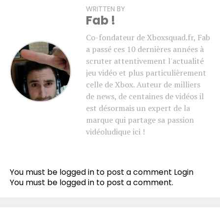
WRITTEN BY
Fab !
Co-fondateur de Xboxsquad.fr, Fab
a passé ces 10 dernières années à
scruter attentivement l'actualité
jeu vidéo et plus particulièrement
celle de Xbox. Auteur de milliers
de news, de centaines de vidéos il
est désormais un expert de la
marque qui partage sa passion
vidéoludique ici !
You must be logged in to post a comment
Login
You must be
logged in
to post a comment.