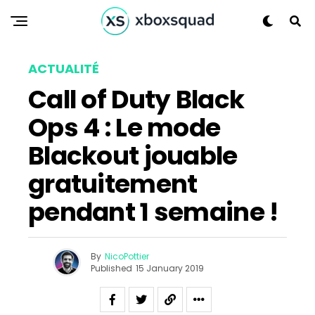
ACTUALITÉ
Call of Duty Black
Ops 4 : Le mode
Blackout jouable
Flipboard
Reddit
gratuitement
Pinterest
pendant 1 semaine !
Whatsapp
Email
By
NicoPottier
Published
15 January 2019