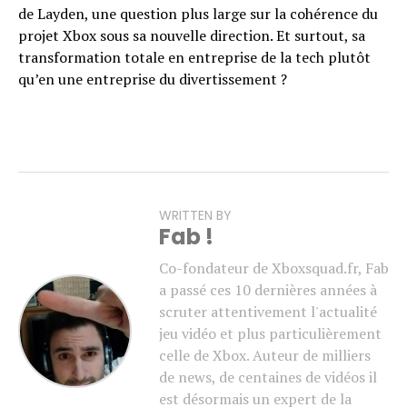
de Layden, une question plus large sur la cohérence du
projet Xbox sous sa nouvelle direction. Et surtout, sa
transformation totale en entreprise de la tech plutôt
qu’en une entreprise du divertissement ?
WRITTEN BY
Fab !
Co-fondateur de Xboxsquad.fr, Fab
a passé ces 10 dernières années à
scruter attentivement l'actualité
jeu vidéo et plus particulièrement
celle de Xbox. Auteur de milliers
de news, de centaines de vidéos il
est désormais un expert de la