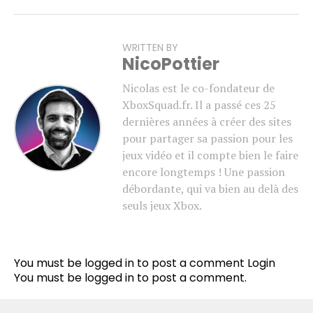
WRITTEN BY
NicoPottier
Nicolas est le co-fondateur de
XboxSquad.fr. Il a passé ces 25
dernières années à créer des sites
pour partager sa passion pour les
jeux vidéo et il compte bien le faire
encore longtemps ! Une passion
débordante, qui va bien au delà des
seuls jeux Xbox.
Flipboard
Reddit
You must be logged in to post a comment
Login
Pinterest
You must be
logged in
to post a comment.
Whatsapp