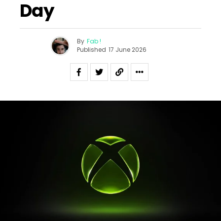
Day
By
Fab !
Published
17 June 2026