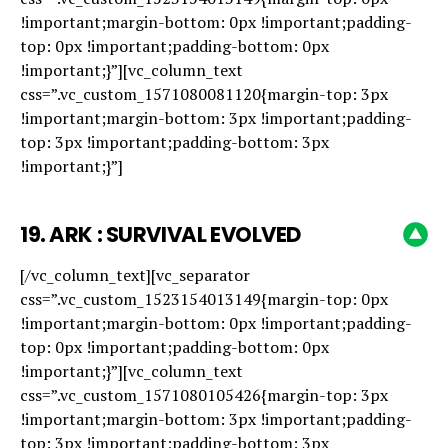
!important;margin-bottom: 0px !important;padding-
top: 0px !important;padding-bottom: 0px
Flipboard
!important;}”][vc_column_text
Reddit
css=”.vc_custom_1571080081120{margin-top: 3px
Pinterest
!important;margin-bottom: 3px !important;padding-
top: 3px !important;padding-bottom: 3px
Whatsapp
!important;}”]
Email
19.
ARK : SURVIVAL EVOLVED
[/vc_column_text][vc_separator
css=”.vc_custom_1523154013149{margin-top: 0px
!important;margin-bottom: 0px !important;padding-
top: 0px !important;padding-bottom: 0px
!important;}”][vc_column_text
css=”.vc_custom_1571080105426{margin-top: 3px
!important;margin-bottom: 3px !important;padding-
top: 3px !important;padding-bottom: 3px