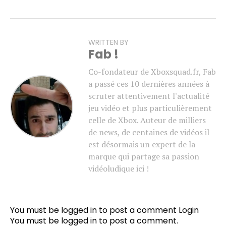
WRITTEN BY
Fab !
Co-fondateur de Xboxsquad.fr, Fab
a passé ces 10 dernières années à
scruter attentivement l'actualité
jeu vidéo et plus particulièrement
celle de Xbox. Auteur de milliers
de news, de centaines de vidéos il
est désormais un expert de la
marque qui partage sa passion
vidéoludique ici !
You must be logged in to post a comment
Login
You must be
logged in
to post a comment.