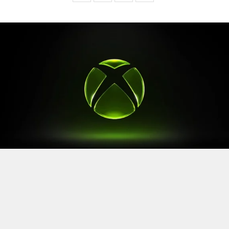
Après le
Xbox Games Showcase
de début juin, direction
l’Allemagne pour la prochaine grande échéance de
l’année vidéoludique. Car oui, Xbox a confirmé sa
présence à la Gamescom 2026, qui se tiendra du 26 au