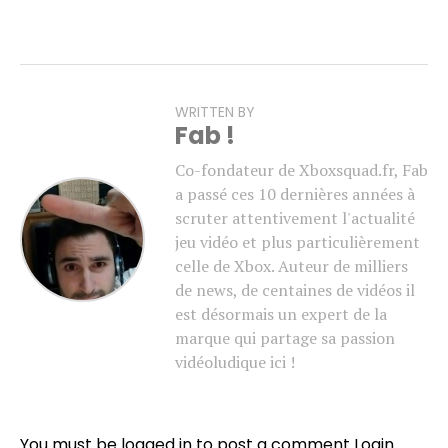
WRITTEN BY
Fab !
Co-fondateur de Xboxsquad.fr, Fab
a passé ces 10 dernières années à
scruter attentivement l'actualité
jeu vidéo et plus particulièrement
celle de Xbox. Auteur de milliers
de news, de centaines de vidéos il
est désormais un expert de la
marque qui partage sa passion
vidéoludique ici !
You must be logged in to post a comment
Login