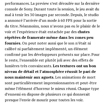
performances. La preview s’est déroulée sur la dernière
console de Sony. Durant toute la session, le jeu avait du
Flipboard
mal à tenir les 30 images par seconde. Depuis, le studio
Reddit
a annoncé l’arrivée d’un mode à 60 FPS pour la sortie
du titre. Néanmoins, nous n’avons pas eu le plaisir de le
Pinterest
voir et l’expérience était entachée par des
chutes
Whatsapp
répétées de framerate même dans les zones peu
Email
fournies
. On peut noter aussi que le son n’était ni
calibré ni parfaitement implémenté, un élément
confirmé par les développeurs présents sur place. Pour
le reste, l’ensemble est plutôt joli avec des effets de
lumières très convaincants.
Les textures ont un bon
niveau de détail et l’atmosphère réussit le pari de
nous maintenir aux aguets
. Les animations de mort
sont particulièrement impressionnantes et peut-être
même l’élément d’horreur le mieux réussi. Chaque type
d’ennemi en dispose de plusieurs ce qui donnerait
presque l’envie de mourir pour toutes les voir.