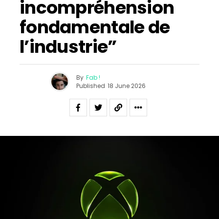
incompréhension
fondamentale de
l’industrie”
By
Fab !
Published
18 June 2026