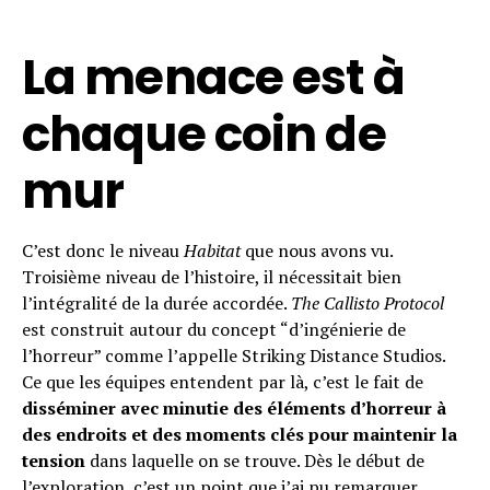
La menace est à
chaque coin de
mur
C’est donc le niveau
Habitat
que nous avons vu.
Troisième niveau de l’histoire, il nécessitait bien
l’intégralité de la durée accordée.
The Callisto Protocol
est construit autour du concept “d’ingénierie de
Flipboard
l’horreur” comme l’appelle Striking Distance Studios.
Reddit
Ce que les équipes entendent par là, c’est le fait de
Pinterest
disséminer avec minutie des éléments d’horreur à
Whatsapp
des endroits et des moments clés pour maintenir la
tension
dans laquelle on se trouve. Dès le début de
Email
l’exploration, c’est un point que j’ai pu remarquer.