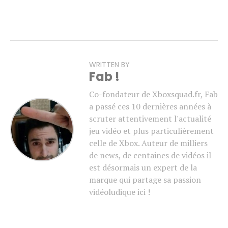
WRITTEN BY
Fab !
Co-fondateur de Xboxsquad.fr, Fab
a passé ces 10 dernières années à
scruter attentivement l'actualité
jeu vidéo et plus particulièrement
celle de Xbox. Auteur de milliers
de news, de centaines de vidéos il
est désormais un expert de la
marque qui partage sa passion
vidéoludique ici !