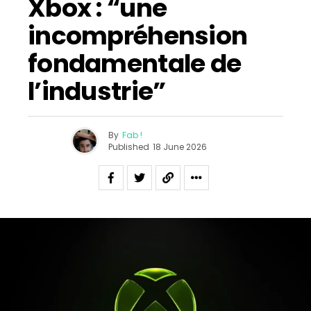
Xbox : “une
incompréhension
fondamentale de
l’industrie”
By
Fab !
Published
18 June 2026