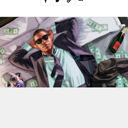
En 2022, Rockstar Games
dévoilaient les versions Xbox
Series X et Series S de
Grand Theft Auto V
.
Des versions
qui bénéficiant d’améliorations visuelles et techniques