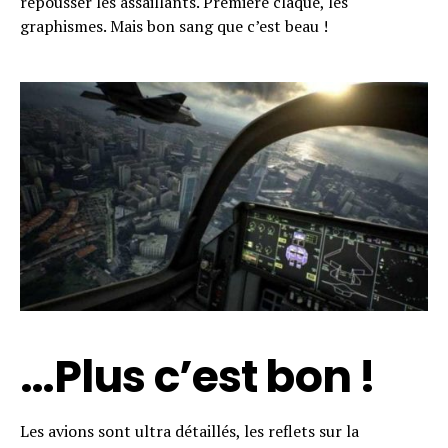
repousser les assaillants. Première claque, les
Reddit
graphismes. Mais bon sang que c’est beau !
Pinterest
Whatsapp
Email
…Plus c’est bon !
Les avions sont ultra détaillés, les reflets sur la