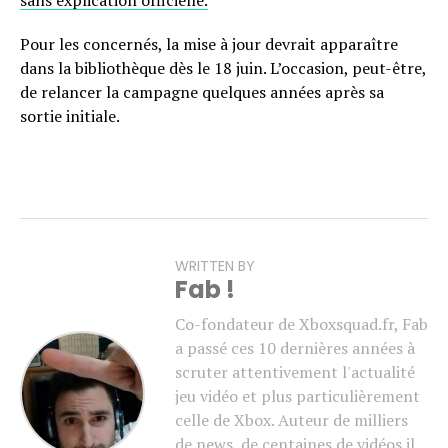
Pour les concernés, la mise à jour devrait apparaître
dans la bibliothèque dès le 18 juin. L’occasion, peut-être,
de relancer la campagne quelques années après sa
sortie initiale.
WRITTEN BY
Fab !
Co-fondateur de Xboxsquad.fr, Fab
a passé ces 10 dernières années à
scruter attentivement l'actualité
jeu vidéo et plus particulièrement
celle de Xbox. Auteur de milliers
de news, de centaines de vidéos il