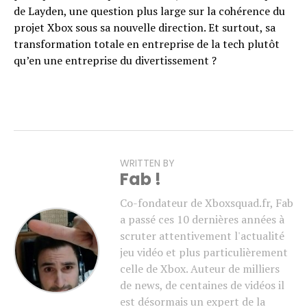
de Layden, une question plus large sur la cohérence du
projet Xbox sous sa nouvelle direction. Et surtout, sa
transformation totale en entreprise de la tech plutôt
qu’en une entreprise du divertissement ?
WRITTEN BY
Fab !
Co-fondateur de Xboxsquad.fr, Fab
a passé ces 10 dernières années à
scruter attentivement l'actualité
jeu vidéo et plus particulièrement
celle de Xbox. Auteur de milliers
de news, de centaines de vidéos il
est désormais un expert de la