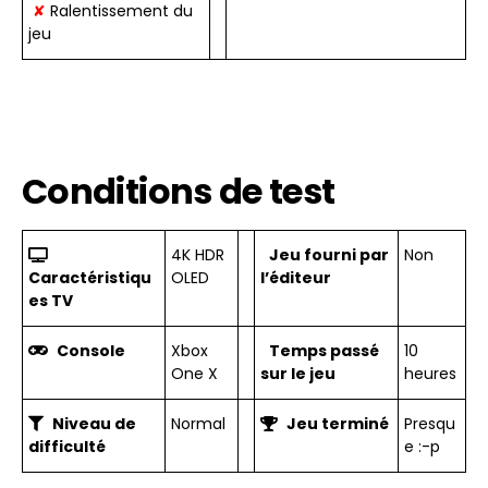
✘
Ralentissement du
jeu
Conditions de test
4K HDR
Jeu fourni par
Non
Caractéristiqu
OLED
l’éditeur
es TV
Console
Xbox
Temps passé
10
One X
sur le jeu
heures
Niveau de
Normal
Jeu terminé
Presqu
difficulté
e :-p