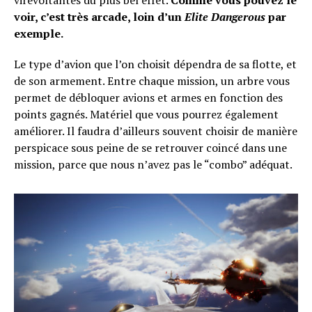
virevoltantes du plus bel effet.
Comme vous pouvez le
Flipboard
voir, c’est très arcade, loin d’un
Elite Dangerous
par
Reddit
exemple.
Pinterest
Le type d’avion que l’on choisit dépendra de sa flotte, et
Whatsapp
de son armement. Entre chaque mission, un arbre vous
Email
permet de débloquer avions et armes en fonction des
points gagnés. Matériel que vous pourrez également
améliorer. Il faudra d’ailleurs souvent choisir de manière
perspicace sous peine de se retrouver coincé dans une
mission, parce que nous n’avez pas le “combo” adéquat.