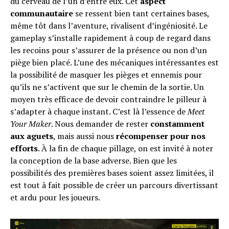
du cerveau de l’un d’entre eux. Cet
aspect
communautaire
se ressent bien tant certaines bases,
Email
même tôt dans l’aventure, rivalisent d’ingéniosité. Le
gameplay s’installe rapidement à coup de regard dans
les recoins pour s’assurer de la présence ou non d’un
piège bien placé. L’une des mécaniques intéressantes est
la possibilité de masquer les pièges et ennemis pour
qu’ils ne s’activent que sur le chemin de la sortie. Un
moyen très efficace de devoir contraindre le pilleur à
s’adapter à chaque instant. C’est là l’essence de
Meet
Your Maker
. Nous demander de rester
constamment
aux aguets
, mais aussi nous
récompenser pour nos
efforts
. À la fin de chaque pillage, on est invité à noter
la conception de la base adverse. Bien que les
possibilités des premières bases soient assez limitées, il
est tout à fait possible de créer un parcours divertissant
et ardu pour les joueurs.