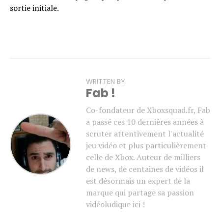
sortie initiale.
WRITTEN BY
Fab !
Co-fondateur de Xboxsquad.fr, Fab
a passé ces 10 dernières années à
scruter attentivement l'actualité
jeu vidéo et plus particulièrement
celle de Xbox. Auteur de milliers
de news, de centaines de vidéos il
est désormais un expert de la
marque qui partage sa passion
vidéoludique ici !