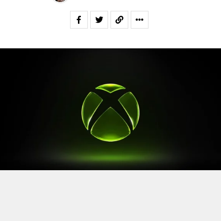
Après le
Xbox Games Showcase
de début juin, direction
l’Allemagne pour la prochaine grande échéance de