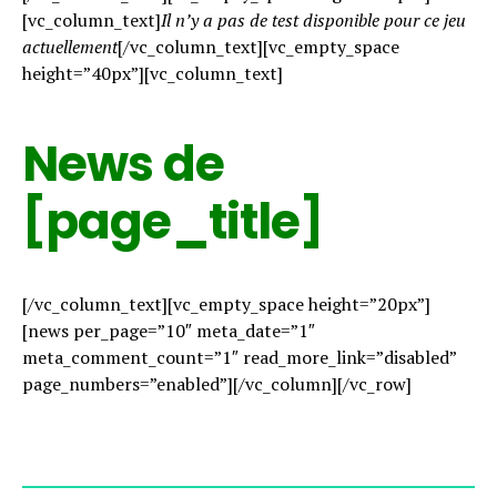
[vc_column_text]
Il n’y a pas de test disponible pour ce jeu
actuellement
[/vc_column_text][vc_empty_space
height=”40px”][vc_column_text]
News de
[page_title]
[/vc_column_text][vc_empty_space height=”20px”]
[news per_page=”10″ meta_date=”1″
meta_comment_count=”1″ read_more_link=”disabled”
page_numbers=”enabled”][/vc_column][/vc_row]