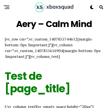
Aery – Calm Mind
[vc_row css=”.vc_custom_1407855744612{margin-
bottom: 0px !important;}”][vc_column
css=”.vc_custom_1407855616904{margin-bottom: 0px
!important;}”][vc_column_text]
Test de
[page_title]
[/vc_column_text][vc_empty_space height=”20px”]