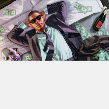
En 2022, Rockstar Games
dévoilaient les versions Xbox
Series X et Series S de
Grand Theft Auto V
.
Des versions
qui bénéficiant d’améliorations visuelles et techniques
par rapport aux moutures Xbox One mais qui n’était
alors pas gratuite. 4 ans plus tard, l’éditeur change sa
politique : à partir du 18 juin, elle ne coûtera plus rien, à