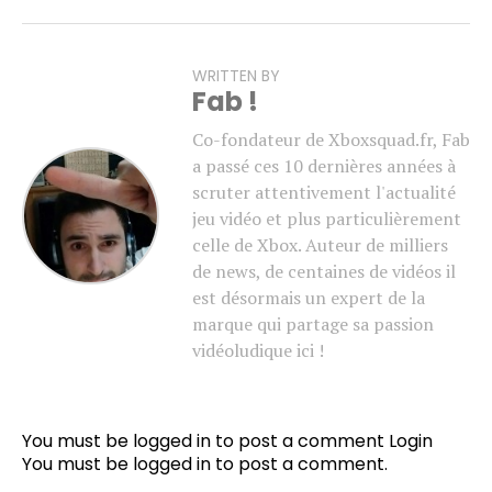
WRITTEN BY
Fab !
Co-fondateur de Xboxsquad.fr, Fab
a passé ces 10 dernières années à
scruter attentivement l'actualité
jeu vidéo et plus particulièrement
celle de Xbox. Auteur de milliers
de news, de centaines de vidéos il
est désormais un expert de la
marque qui partage sa passion
vidéoludique ici !
You must be logged in to post a comment
Login
You must be
logged in
to post a comment.