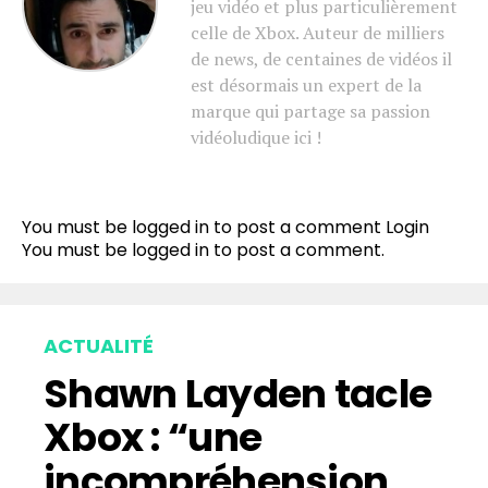
jeu vidéo et plus particulièrement
celle de Xbox. Auteur de milliers
de news, de centaines de vidéos il
est désormais un expert de la
marque qui partage sa passion
vidéoludique ici !
You must be logged in to post a comment
Login
You must be
logged in
to post a comment.
ACTUALITÉ
Shawn Layden tacle
Xbox : “une
incompréhension