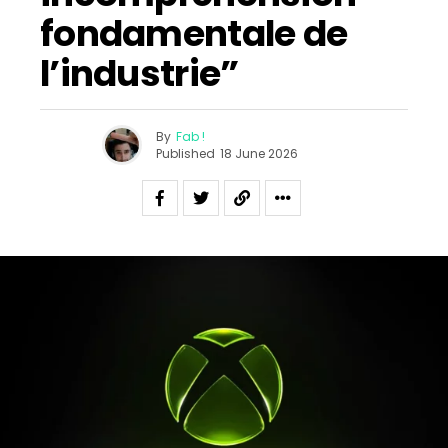
fondamentale de
l’industrie”
By
Fab !
Published
18 June 2026