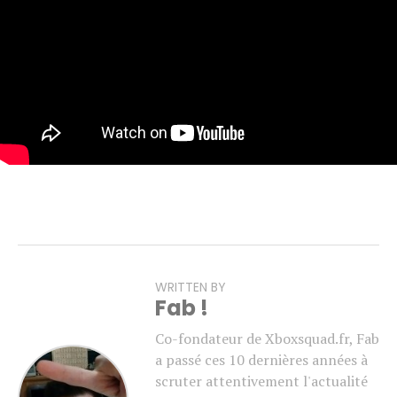
WRITTEN BY
Fab !
Co-fondateur de Xboxsquad.fr, Fab
a passé ces 10 dernières années à
scruter attentivement l'actualité