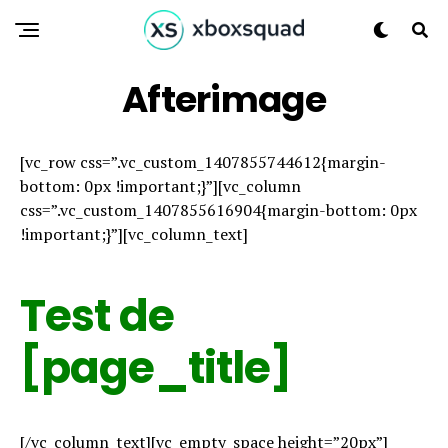
Afterimage
[vc_row css=”.vc_custom_1407855744612{margin-
bottom: 0px !important;}”][vc_column
css=”.vc_custom_1407855616904{margin-bottom: 0px
!important;}”][vc_column_text]
Test de
[page_title]
[/vc_column_text][vc_empty_space height=”20px”]