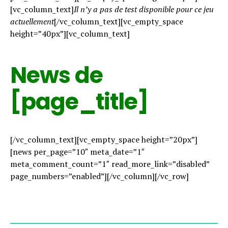
[vc_column_text]
Il n’y a pas de test disponible pour ce jeu
actuellement
[/vc_column_text][vc_empty_space
height=”40px”][vc_column_text]
News de
[page_title]
[/vc_column_text][vc_empty_space height=”20px”]
[news per_page=”10″ meta_date=”1″
meta_comment_count=”1″ read_more_link=”disabled”
page_numbers=”enabled”][/vc_column][/vc_row]