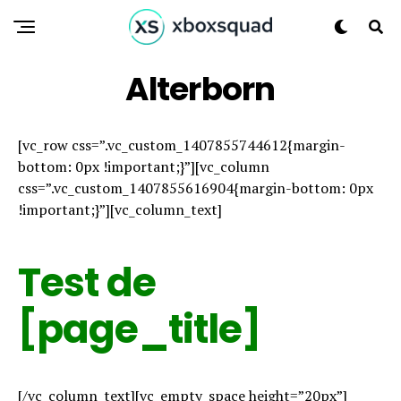
Alterborn
[vc_row css=”.vc_custom_1407855744612{margin-
bottom: 0px !important;}”][vc_column
css=”.vc_custom_1407855616904{margin-bottom: 0px
!important;}”][vc_column_text]
Test de
[page_title]
[/vc_column_text][vc_empty_space height=”20px”]