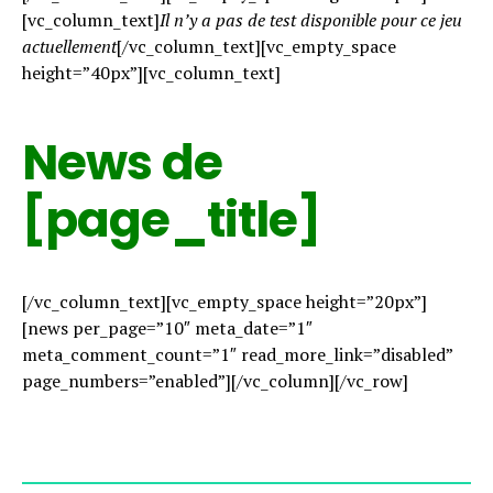
[vc_column_text]
Il n’y a pas de test disponible pour ce jeu
actuellement
[/vc_column_text][vc_empty_space
height=”40px”][vc_column_text]
News de
[page_title]
[/vc_column_text][vc_empty_space height=”20px”]
[news per_page=”10″ meta_date=”1″
meta_comment_count=”1″ read_more_link=”disabled”
page_numbers=”enabled”][/vc_column][/vc_row]