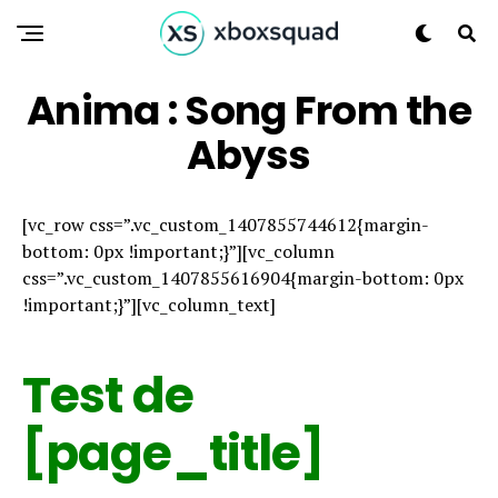
Anima : Song From the
Abyss
[vc_row css=”.vc_custom_1407855744612{margin-
bottom: 0px !important;}”][vc_column
css=”.vc_custom_1407855616904{margin-bottom: 0px
!important;}”][vc_column_text]
Test de
[page_title]