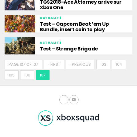
TGS2018-Ace Attorney arrive sur
Xbox One
ACTUALITÉ
Test – Capcom Beat ’em Up
Bundle, insert coin to play
ACTUALITÉ
Test – Strange Brigade
PAGE 107 OF 107
« FIRST
‹ PREVIOUS
103
104
105
106
107