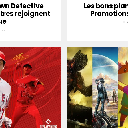
wn Detective
Les bons plan
itres rejoignent
Promotions 
ue
Ji
2022