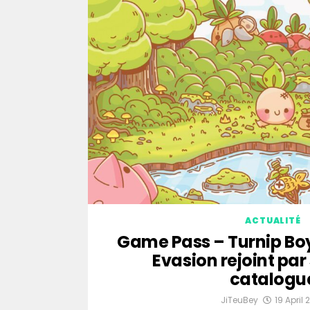
ACTUALITÉ
Game Pass – Turnip Bo
Evasion rejoint par 
catalogu
JiTeuBey
19 April 