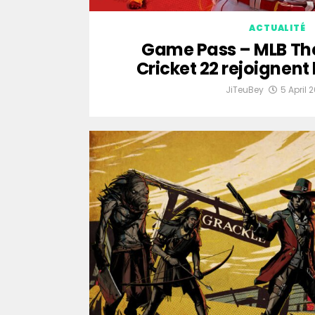
ACTUALITÉ
Game Pass – MLB The
Cricket 22 rejoignent
JiTeuBey
5 April 