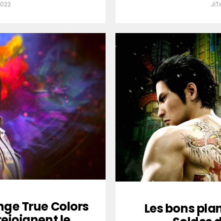
2022
JiT
ange True Colors
Les bons plan
rejoignent le