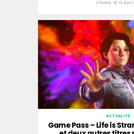
JiTeuBey
14 April 
ACTUALITÉ
Game Pass – Life is Str
et deux autres titres 