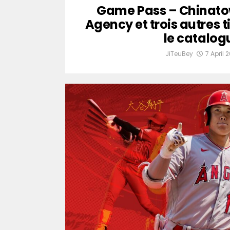
Game Pass – Chinato
Agency et trois autres t
le catalog
JiTeuBey
7 April 