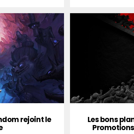
ndom rejoint le
Les bons plan
e
Promotions 