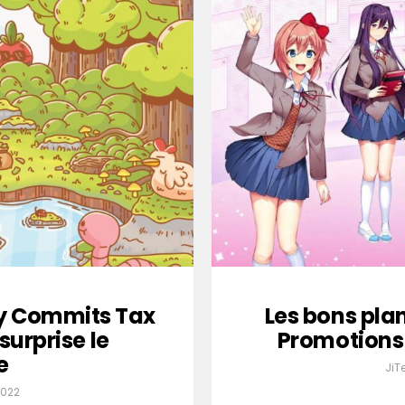
y Commits Tax
Les bons plan
surprise le
Promotions 
e
JiT
2022