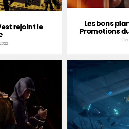
Les bons plan
st rejoint le
Promotions du 
e
JiTe
 2022