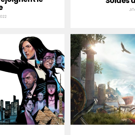
Soldes 
e
Ji
2022