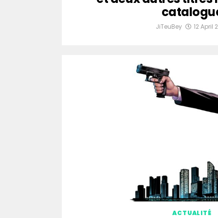
catalogu
JiTeuBey
12 April 
ACTUALITÉ