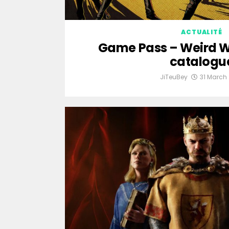
ACTUALITÉ
Game Pass – Weird We
catalogu
JiTeuBey
31 March