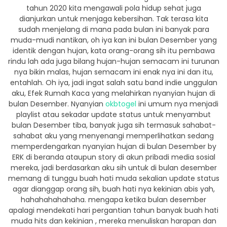
tahun 2020 kita mengawali pola hidup sehat juga
dianjurkan untuk menjaga kebersihan. Tak terasa kita
sudah menjelang di mana pada bulan ini banyak para
muda-mudi nantikan, oh iya kan ini bulan Desember yang
identik dengan hujan, kata orang-orang sih itu pembawa
rindu lah ada juga bilang hujan-hujan semacam ini turunan
nya bikin malas, hujan semacam ini enak nya ini dan itu,
entahlah. Oh iya, jadi ingat salah satu band indie unggulan
aku, Efek Rumah Kaca yang melahirkan nyanyian hujan di
bulan Desember. Nyanyian
okbtogel
ini umum nya menjadi
playlist atau sekadar update status untuk menyambut
bulan Desember tiba, banyak juga sih termasuk sahabat-
sahabat aku yang menyenangi memperlihatkan sedang
memperdengarkan nyanyian hujan di bulan Desember by
ERK di beranda ataupun story di akun pribadi media sosial
mereka, jadi berdasarkan aku sih untuk di bulan desember
memang di tunggu buah hati muda sekalian update status
agar dianggap orang sih, buah hati nya kekinian abis yah,
hahahahahahaha. mengapa ketika bulan desember
apalagi mendekati hari pergantian tahun banyak buah hati
muda hits dan kekinian , mereka menuliskan harapan dan