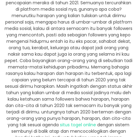
pencapaian meraka di tahun 2021. Semuanya tercurahkan
di platfrom media sosial nya, gunanya apa coba?
menurutku harapan yang kalian tuliskan untuk dirimu
personal saja, mengapa harus di umbar-umbar di platfrom
media sosial, kalau di antara semacam itu banyak followers
yang mencontoh, pasti ada sebagian followers yang kepo
mengenai hidupmu entah ia itu eks pacar, sahabat dekat,
orang tua, kerabat, keluarga atau dapat jadi orang yang
naksir sama kau dapat juga ia orang yang selama ini kau
pepet. Coba bayangkan orang-orang yang di sebutkan tadi
memata-matai kehidupan pribadimu. Memang bahagia
rasanya kalau harapan dan harapan itu terbentuk, apa lagi
capaian yang belum tercapai di tahun 2020 yang tak
sesuai dirimu harapkan. Masih ingatkah dengan status akhir
tahun yang kalian umbar di media sosial jadinya malu deh
kalau ketahuan sama followers bahwa harapan, harapan
dan cita-cita di tahun 2020 tak semacam itu banyak yang
terjadi di dirimu. untungnya tahun 2020 berteman dengan
orang-orang yang punya harapan, harapan, dan cita-cita
yang tak sesuai agenda
situs togel online
dengan sistem
sembunyi di balik atap dan mencocoklogikan dengan