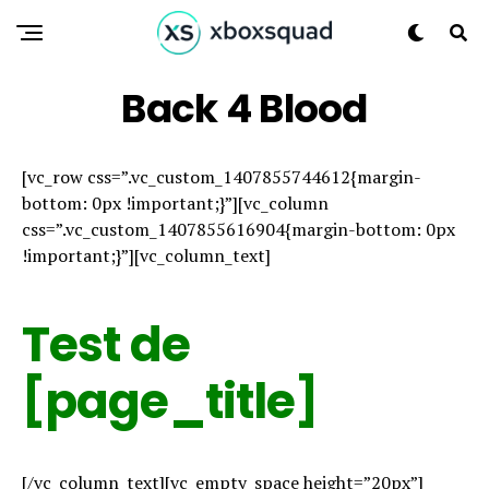
Back 4 Blood
[vc_row css=”.vc_custom_1407855744612{margin-
bottom: 0px !important;}”][vc_column
css=”.vc_custom_1407855616904{margin-bottom: 0px
!important;}”][vc_column_text]
Test de
[page_title]
[/vc_column_text][vc_empty_space height=”20px”]