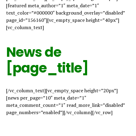
[featured meta_author=”1″ meta_date=”1″
text_color=”#000000″ background_overlay=”disabled”
page_id=”156160″][vc_empty_space height=”40px”]
[vc_column_text]
News de
[page_title]
[/vc_column_text][vc_empty_space height=”20px”]
[news per_page=”10″ meta_date=”1″
meta_comment_count=”1″ read_more_link=”disabled”
page_numbers=”enabled”][/vc_column][/vc_row]