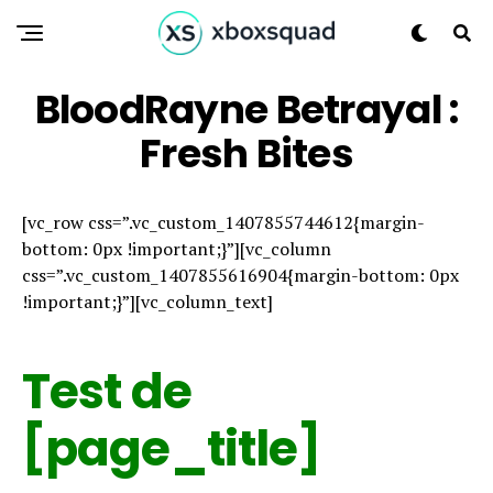
BloodRayne Betrayal :
Fresh Bites
[vc_row css=”.vc_custom_1407855744612{margin-
bottom: 0px !important;}”][vc_column
css=”.vc_custom_1407855616904{margin-bottom: 0px
!important;}”][vc_column_text]
Test de
[page_title]