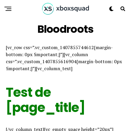
Bloodroots
[vc_row css=”.vc_custom_1407855744612{margin-
bottom: 0px !important;}”][vc_column
css=”.vc_custom_1407855616904{margin-bottom: 0px
!important;}”][vc_column_text]
Test de
[page_title]
[/vc_column_text][vc_empty_space height=”20px”]