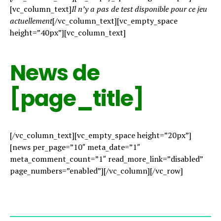
[vc_column_text]
Il n’y a pas de test disponible pour ce jeu
actuellement
[/vc_column_text][vc_empty_space
height=”40px”][vc_column_text]
News de
[page_title]
[/vc_column_text][vc_empty_space height=”20px”]
[news per_page=”10″ meta_date=”1″
meta_comment_count=”1″ read_more_link=”disabled”
page_numbers=”enabled”][/vc_column][/vc_row]