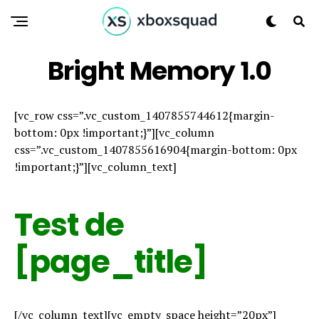
Bright Memory 1.0
[vc_row css=”.vc_custom_1407855744612{margin-
bottom: 0px !important;}”][vc_column
css=”.vc_custom_1407855616904{margin-bottom: 0px
!important;}”][vc_column_text]
Test de
[page_title]
[/vc_column_text][vc_empty_space height=”20px”]