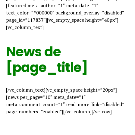
[featured meta_author=”1″ meta_date=”1″
text_color=”#000000″ background_overlay=”disabled”
page_id=”117837″][vc_empty_space height=”40px”]
[vc_column_text]
News de
[page_title]
[/vc_column_text][vc_empty_space height=”20px”]
[news per_page=”10″ meta_date=”1″
meta_comment_count=”1″ read_more_link=”disabled”
page_numbers=”enabled”][/vc_column][/vc_row]