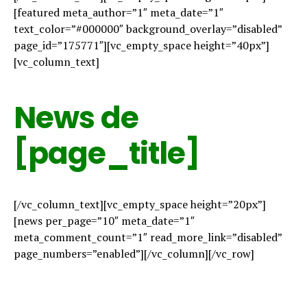
[featured meta_author=”1″ meta_date=”1″
text_color=”#000000″ background_overlay=”disabled”
page_id=”175771″][vc_empty_space height=”40px”]
[vc_column_text]
News de
[page_title]
[/vc_column_text][vc_empty_space height=”20px”]
[news per_page=”10″ meta_date=”1″
meta_comment_count=”1″ read_more_link=”disabled”
page_numbers=”enabled”][/vc_column][/vc_row]