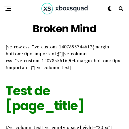
Broken Mind
[vc_row css=”.vc_custom_1407855744612{margin-
bottom: 0px !important;}”][vc_column
css=”.vc_custom_1407855616904{margin-bottom: 0px
!important;}”][vc_column_text]
Test de
[page_title]
[/vc_column_text][vc_empty_space height=”20px”]