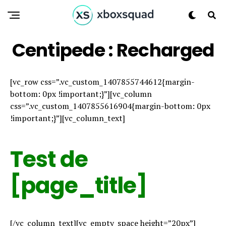
Centipede : Recharged
[vc_row css=”.vc_custom_1407855744612{margin-
bottom: 0px !important;}”][vc_column
css=”.vc_custom_1407855616904{margin-bottom: 0px
!important;}”][vc_column_text]
Test de
[page_title]
[/vc_column_text][vc_empty_space height=”20px”]