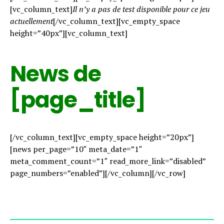
[vc_column_text]
Il n’y a pas de test disponible pour ce jeu
actuellement
[/vc_column_text][vc_empty_space
height=”40px”][vc_column_text]
News de
[page_title]
[/vc_column_text][vc_empty_space height=”20px”]
[news per_page=”10″ meta_date=”1″
meta_comment_count=”1″ read_more_link=”disabled”
page_numbers=”enabled”][/vc_column][/vc_row]