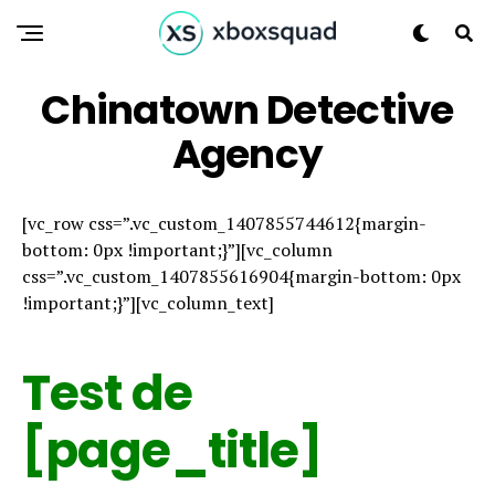
Chinatown Detective
Agency
[vc_row css=”.vc_custom_1407855744612{margin-
bottom: 0px !important;}”][vc_column
css=”.vc_custom_1407855616904{margin-bottom: 0px
!important;}”][vc_column_text]
Test de
[page_title]