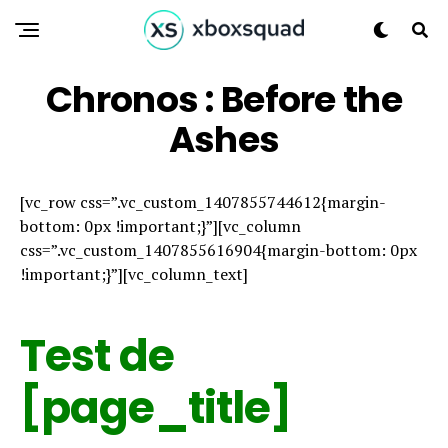
Chronos : Before the
Ashes
[vc_row css=”.vc_custom_1407855744612{margin-
bottom: 0px !important;}”][vc_column
css=”.vc_custom_1407855616904{margin-bottom: 0px
!important;}”][vc_column_text]
Test de
[page_title]