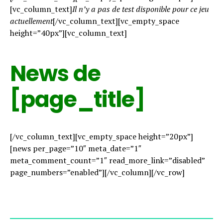
[vc_column_text]
Il n’y a pas de test disponible pour ce jeu
actuellement
[/vc_column_text][vc_empty_space
height=”40px”][vc_column_text]
News de
[page_title]
[/vc_column_text][vc_empty_space height=”20px”]
[news per_page=”10″ meta_date=”1″
meta_comment_count=”1″ read_more_link=”disabled”
page_numbers=”enabled”][/vc_column][/vc_row]