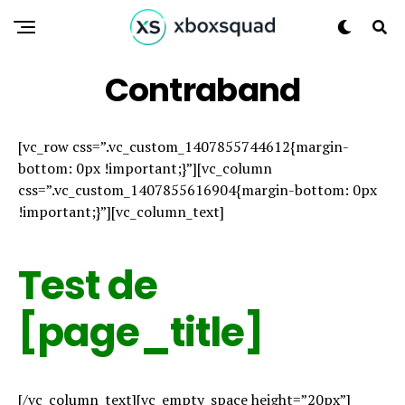
Contraband
[vc_row css=”.vc_custom_1407855744612{margin-
bottom: 0px !important;}”][vc_column
css=”.vc_custom_1407855616904{margin-bottom: 0px
!important;}”][vc_column_text]
Test de
[page_title]
[/vc_column_text][vc_empty_space height=”20px”]