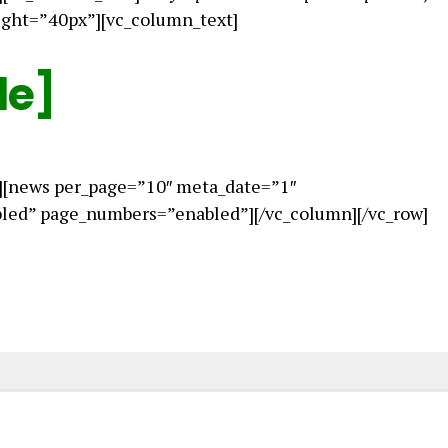
ight=”40px”][vc_column_text]
le]
][news per_page=”10″ meta_date=”1″
ed” page_numbers=”enabled”][/vc_column][/vc_row]