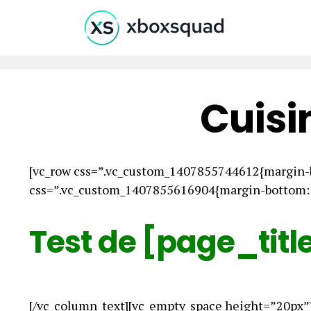
Cuisi
[vc_row css=”.vc_custom_1407855744612{margin-b
css=”.vc_custom_1407855616904{margin-bottom: 0
Test de [page_titl
[/vc_column_text][vc_empty_space height=”20px”