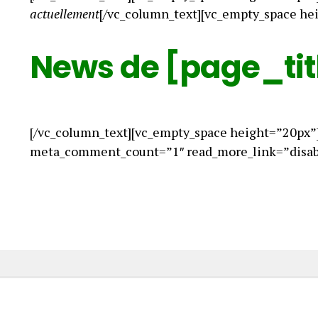
actuellement
[/vc_column_text][vc_empty_space he
News de [page_tit
[/vc_column_text][vc_empty_space height=”20px”
meta_comment_count=”1″ read_more_link=”disabl