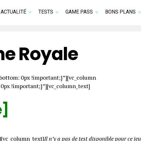
ACTUALITÉ
TESTS
GAME PASS
BONS PLANS
ne Royale
ottom: 0px !important;}”][vc_column
px !important;}”][vc_column_text]
e]
][vc_column_text]
Il n’y a pas de test disponible pour ce jeu