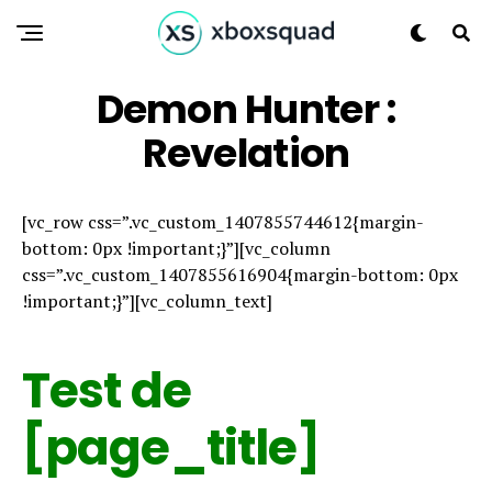
Demon Hunter :
Revelation
[vc_row css=”.vc_custom_1407855744612{margin-
bottom: 0px !important;}”][vc_column
css=”.vc_custom_1407855616904{margin-bottom: 0px
!important;}”][vc_column_text]
Test de
[page_title]