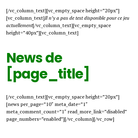
[/vc_column_text][vc_empty_space height=”20px”]
[vc_column_text]
Il n’y a pas de test disponible pour ce jeu
actuellement
[/vc_column_text][vc_empty_space
height=”40px”][vc_column_text]
News de
[page_title]
[/vc_column_text][vc_empty_space height=”20px”]
[news per_page=”10″ meta_date=”1″
meta_comment_count=”1″ read_more_link=”disabled”
page_numbers=”enabled”][/vc_column][/vc_row]