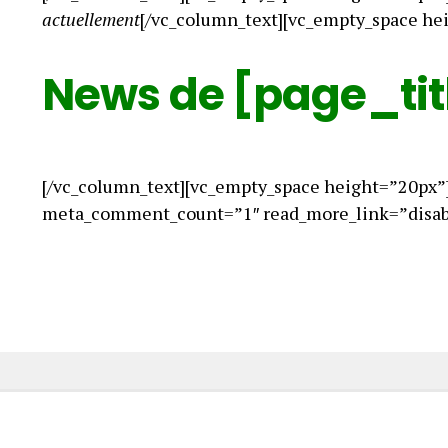
actuellement
[/vc_column_text][vc_empty_space he
News de [page_tit
[/vc_column_text][vc_empty_space height=”20px”
meta_comment_count=”1″ read_more_link=”disabl