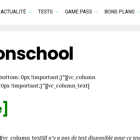
ACTUALITÉ
TESTS
GAME PASS
BONS PLANS
nschool
ottom: 0px !important;}”][vc_column
px !important;}”][vc_column_text]
e]
][vc_column_text]
Il n’y a pas de test disponible pour ce jeu