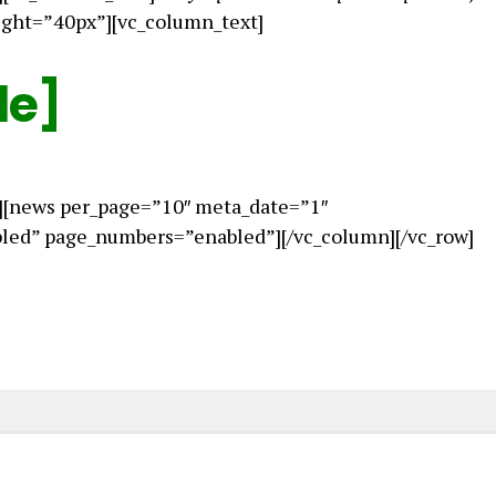
ight=”40px”][vc_column_text]
le]
][news per_page=”10″ meta_date=”1″
ed” page_numbers=”enabled”][/vc_column][/vc_row]