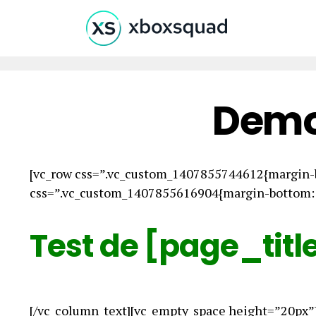
Demo
[vc_row css=”.vc_custom_1407855744612{margin-b
css=”.vc_custom_1407855616904{margin-bottom: 0
Test de [page_titl
[/vc_column_text][vc_empty_space height=”20px”