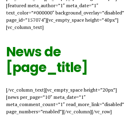
[featured meta_author=”1″ meta_date=”1″
text_color=”#000000″ background_overlay=”disabled”
page_id=”157074″][vc_empty_space height=”40px”]
[vc_column_text]
News de
[page_title]
[/vc_column_text][vc_empty_space height=”20px”]
[news per_page=”10″ meta_date=”1″
meta_comment_count=”1″ read_more_link=”disabled”
page_numbers=”enabled”][/vc_column][/vc_row]