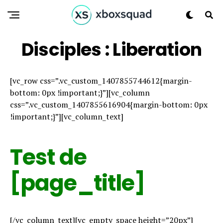
Disciples : Liberation
[vc_row css=”.vc_custom_1407855744612{margin-
bottom: 0px !important;}”][vc_column
css=”.vc_custom_1407855616904{margin-bottom: 0px
!important;}”][vc_column_text]
Test de
[page_title]
[/vc_column_text][vc_empty_space height=”20px”]