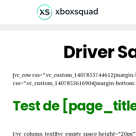
Driver S
[vc_row css=”.vc_custom_1407855744612{margin-b
css=”.vc_custom_1407855616904{margin-bottom: 0
Test de [page_titl
[/vc_column_text][vc_empty_space height=”20px”