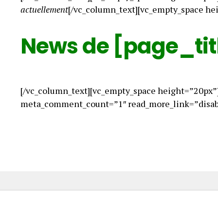
actuellement
[/vc_column_text][vc_empty_space he
News de [page_tit
[/vc_column_text][vc_empty_space height=”20px”
meta_comment_count=”1″ read_more_link=”disabl