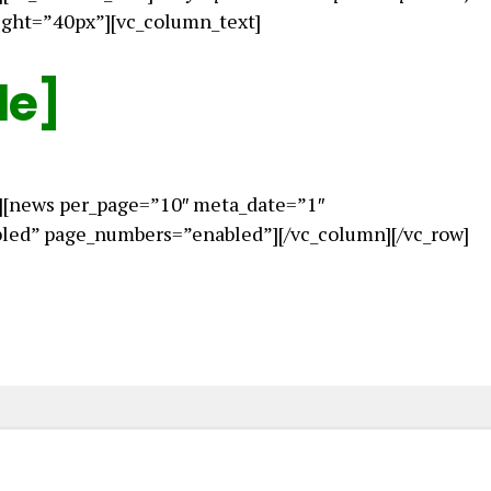
ight=”40px”][vc_column_text]
le]
][news per_page=”10″ meta_date=”1″
ed” page_numbers=”enabled”][/vc_column][/vc_row]