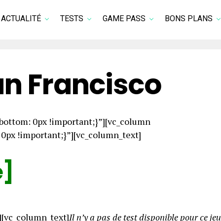
ACTUALITÉ
TESTS
GAME PASS
BONS PLANS
an Francisco
ottom: 0px !important;}”][vc_column
px !important;}”][vc_column_text]
e]
][vc_column_text]
Il n’y a pas de test disponible pour ce jeu