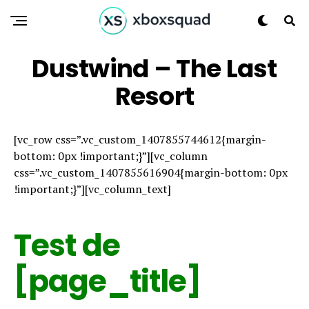
Dustwind – The Last
Resort
[vc_row css=”.vc_custom_1407855744612{margin-
bottom: 0px !important;}”][vc_column
css=”.vc_custom_1407855616904{margin-bottom: 0px
!important;}”][vc_column_text]
Test de
[page_title]