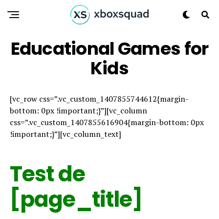
Educational Games for
Kids
[vc_row css=”.vc_custom_1407855744612{margin-
bottom: 0px !important;}”][vc_column
css=”.vc_custom_1407855616904{margin-bottom: 0px
!important;}”][vc_column_text]
Test de
[page_title]