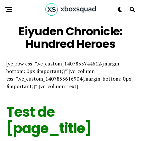
Eiyuden Chronicle:
Hundred Heroes
[vc_row css=”.vc_custom_1407855744612{margin-
bottom: 0px !important;}”][vc_column
css=”.vc_custom_1407855616904{margin-bottom: 0px
!important;}”][vc_column_text]
Test de
[page_title]