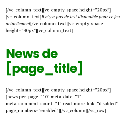
[/vc_column_text][vc_empty_space height=”20px”]
[vc_column_text]
Il n’y a pas de test disponible pour ce jeu
actuellement
[/vc_column_text][vc_empty_space
height=”40px”][vc_column_text]
News de
[page_title]
[/vc_column_text][vc_empty_space height=”20px”]
[news per_page=”10″ meta_date=”1″
meta_comment_count=”1″ read_more_link=”disabled”
page_numbers=”enabled”][/vc_column][/vc_row]