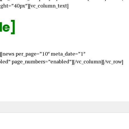
ight=”40px”][vc_column_text]
le]
][news per_page=”10″ meta_date=”1″
ed” page_numbers=”enabled”][/vc_column][/vc_row]