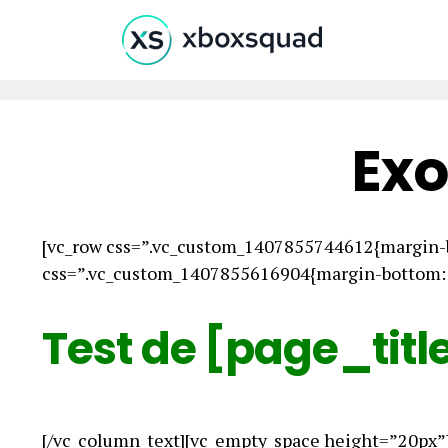
Exo
[vc_row css=”.vc_custom_1407855744612{margin-b
css=”.vc_custom_1407855616904{margin-bottom: 0
Test de [page_titl
[/vc_column_text][vc_empty_space height=”20px”