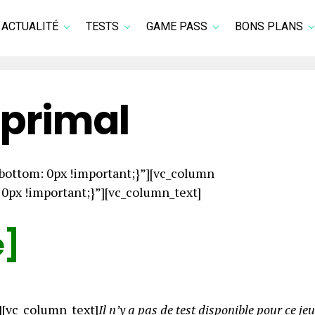
ACTUALITÉ
TESTS
GAME PASS
BONS PLANS
primal
ottom: 0px !important;}”][vc_column
px !important;}”][vc_column_text]
e]
][vc_column_text]
Il n’y a pas de test disponible pour ce jeu