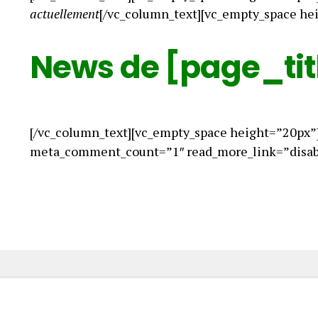
actuellement
[/vc_column_text][vc_empty_space he
News de [page_tit
[/vc_column_text][vc_empty_space height=”20px”
meta_comment_count=”1″ read_more_link=”disabl