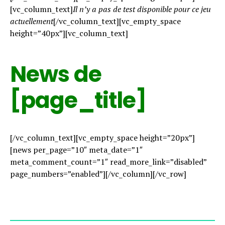
[vc_column_text]
Il n’y a pas de test disponible pour ce jeu
actuellement
[/vc_column_text][vc_empty_space
height=”40px”][vc_column_text]
News de
[page_title]
[/vc_column_text][vc_empty_space height=”20px”]
[news per_page=”10″ meta_date=”1″
meta_comment_count=”1″ read_more_link=”disabled”
page_numbers=”enabled”][/vc_column][/vc_row]