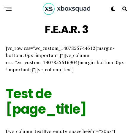
F.E.A.R. 3
[vc_row css=”.vc_custom_1407855744612{margin-
bottom: 0px !important;}”][vc_column
css=”.vc_custom_1407855616904{margin-bottom: 0px
!important;}”][vc_column_text]
Test de
[page_title]
[/vc_column_text][vc_empty_space height=”20px”]