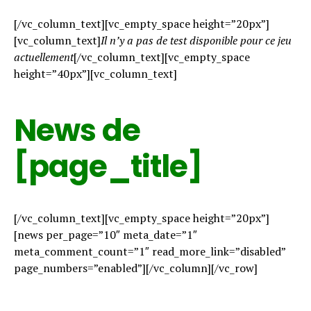
[/vc_column_text][vc_empty_space height=”20px”]
[vc_column_text]
Il n’y a pas de test disponible pour ce jeu
actuellement
[/vc_column_text][vc_empty_space
height=”40px”][vc_column_text]
News de
[page_title]
[/vc_column_text][vc_empty_space height=”20px”]
[news per_page=”10″ meta_date=”1″
meta_comment_count=”1″ read_more_link=”disabled”
page_numbers=”enabled”][/vc_column][/vc_row]