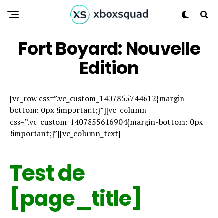
Fort Boyard: Nouvelle
Edition
[vc_row css=”.vc_custom_1407855744612{margin-
bottom: 0px !important;}”][vc_column
css=”.vc_custom_1407855616904{margin-bottom: 0px
!important;}”][vc_column_text]
Test de
[page_title]