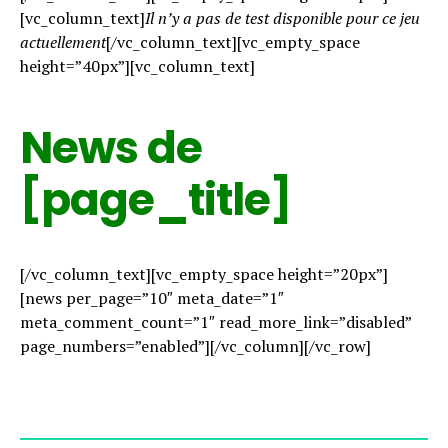
[vc_column_text]
Il n’y a pas de test disponible pour ce jeu
actuellement
[/vc_column_text][vc_empty_space
height=”40px”][vc_column_text]
News de
[page_title]
[/vc_column_text][vc_empty_space height=”20px”]
[news per_page=”10″ meta_date=”1″
meta_comment_count=”1″ read_more_link=”disabled”
page_numbers=”enabled”][/vc_column][/vc_row]