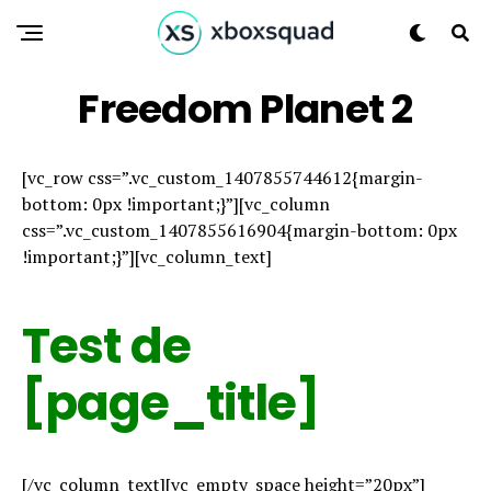
Freedom Planet 2
[vc_row css=”.vc_custom_1407855744612{margin-
bottom: 0px !important;}”][vc_column
css=”.vc_custom_1407855616904{margin-bottom: 0px
!important;}”][vc_column_text]
Test de
[page_title]
[/vc_column_text][vc_empty_space height=”20px”]