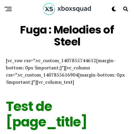
Fuga : Melodies of
Steel
[vc_row css=”.vc_custom_1407855744612{margin-
bottom: 0px !important;}”][vc_column
css=”.vc_custom_1407855616904{margin-bottom: 0px
!important;}”][vc_column_text]
Test de
[page_title]