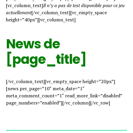
[vc_column_text]
Il n’y a pas de test disponible pour ce jeu
actuellement
[/vc_column_text][vc_empty_space
height=”40px”][vc_column_text]
News de
[page_title]
[/vc_column_text][vc_empty_space height=”20px”]
[news per_page=”10″ meta_date=”1″
meta_comment_count=”1″ read_more_link=”disabled”
page_numbers=”enabled”][/vc_column][/vc_row]