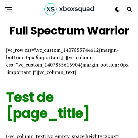
Full Spectrum Warrior
[vc_row css=”.vc_custom_1407855744612{margin-
bottom: 0px !important;}”][vc_column
css=”.vc_custom_1407855616904{margin-bottom: 0px
!important;}”][vc_column_text]
Test de
[page_title]
[/vc_column_text][vc_empty_space height=”20px”]