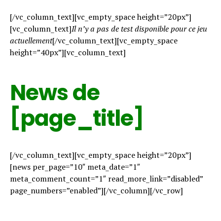
[/vc_column_text][vc_empty_space height=”20px”]
[vc_column_text]
Il n’y a pas de test disponible pour ce jeu
actuellement
[/vc_column_text][vc_empty_space
height=”40px”][vc_column_text]
News de
[page_title]
[/vc_column_text][vc_empty_space height=”20px”]
[news per_page=”10″ meta_date=”1″
meta_comment_count=”1″ read_more_link=”disabled”
page_numbers=”enabled”][/vc_column][/vc_row]