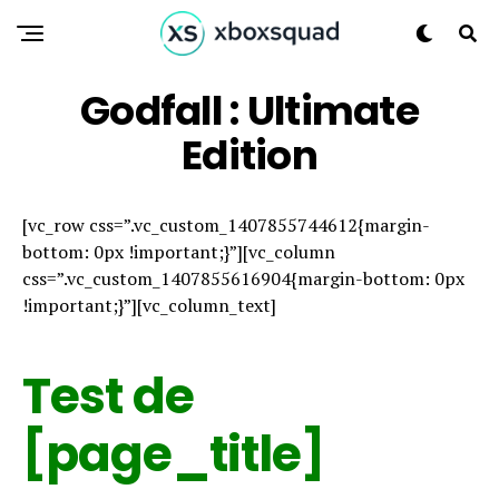
Godfall : Ultimate
Edition
[vc_row css=”.vc_custom_1407855744612{margin-
bottom: 0px !important;}”][vc_column
css=”.vc_custom_1407855616904{margin-bottom: 0px
!important;}”][vc_column_text]
Test de
[page_title]