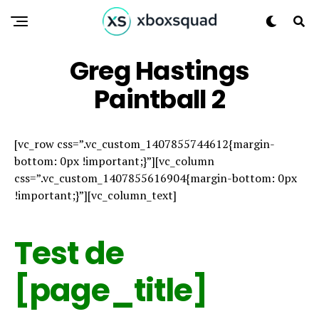
Greg Hastings
Paintball 2
[vc_row css=”.vc_custom_1407855744612{margin-
bottom: 0px !important;}”][vc_column
css=”.vc_custom_1407855616904{margin-bottom: 0px
!important;}”][vc_column_text]
Test de
[page_title]